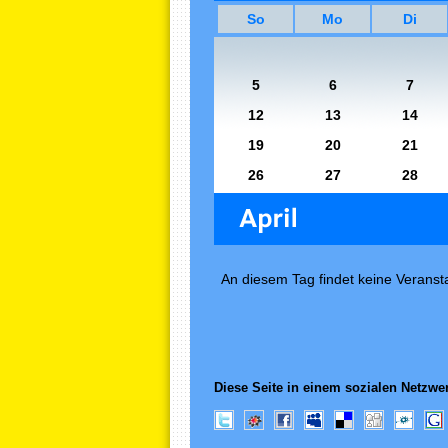
So
Mo
Di
5
6
7
12
13
14
19
20
21
26
27
28
An diesem Tag findet keine Veransta
Diese Seite in einem sozialen Netzwer