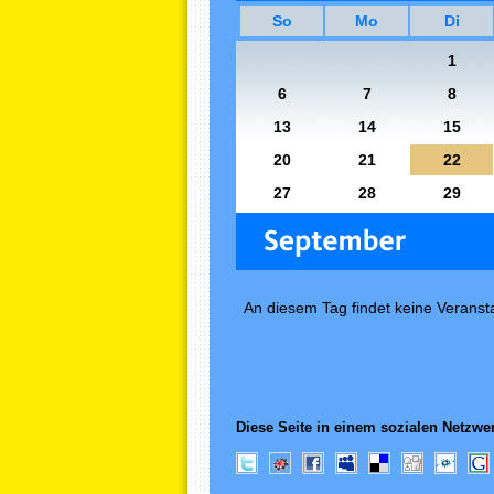
So
Mo
Di
1
6
7
8
13
14
15
20
21
22
27
28
29
An diesem Tag findet keine Veransta
Diese Seite in einem sozialen Netzwer