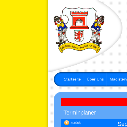
Startseite
Über Uns
Magisterv
Terminplaner
Sep