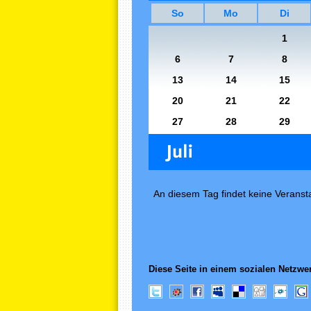
So
Mo
Di
1
6
7
8
13
14
15
20
21
22
27
28
29
An diesem Tag findet keine Veransta
Diese Seite in einem sozialen Netzwer