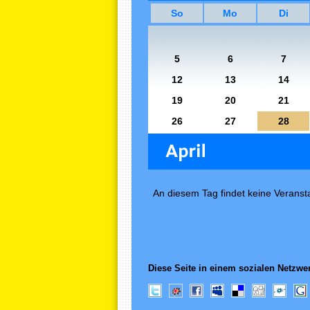
So
Mo
Di
5
6
7
12
13
14
19
20
21
26
27
28
An diesem Tag findet keine Veransta
Diese Seite in einem sozialen Netzwer