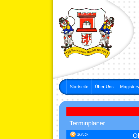
Startseite
Über Uns
Magisterv
Terminplaner
Ok