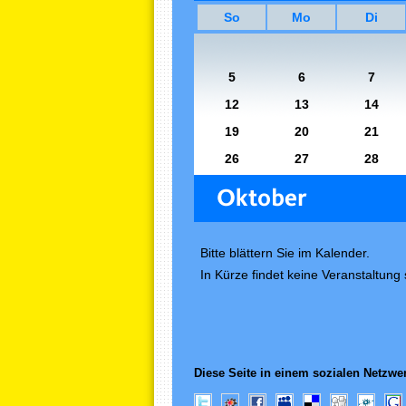
So
Mo
Di
5
6
7
12
13
14
19
20
21
26
27
28
Bitte blättern Sie im Kalender.
In Kürze findet keine Veranstaltung s
Diese Seite in einem sozialen Netzwer