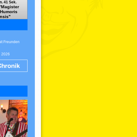
n. 39 Sek.
"Magister
 Humoris
nsis"
mit Freunden
g 2026