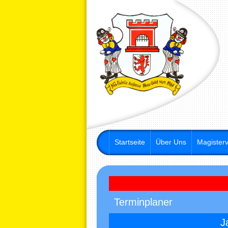
Startseite
Über Uns
Magisterv
Terminplaner
J