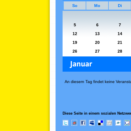
So
Mo
Di
5
6
7
12
13
14
19
20
21
26
27
28
An diesem Tag findet keine Veransta
Diese Seite in einem sozialen Netzwer