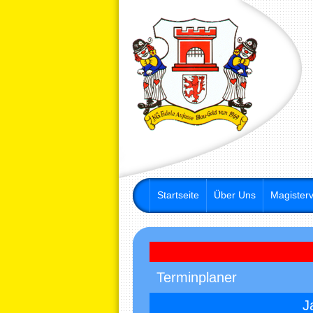
Startseite
Über Uns
Magisterv
Terminplaner
J