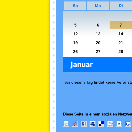
So
Mo
Di
5
6
7
12
13
14
19
20
21
26
27
28
An diesem Tag findet keine Veransta
Diese Seite in einem sozialen Netzwer