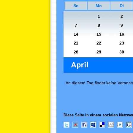
So
Mo
Di
1
2
7
8
9
14
15
16
21
22
23
28
29
30
An diesem Tag findet keine Veransta
Diese Seite in einem sozialen Netzwer