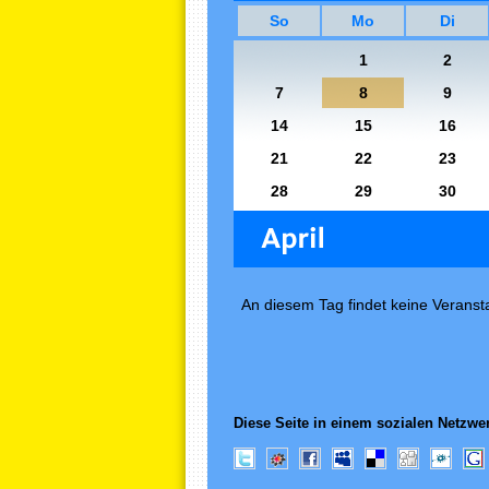
So
Mo
Di
1
2
7
8
9
14
15
16
21
22
23
28
29
30
An diesem Tag findet keine Veransta
Diese Seite in einem sozialen Netzwer