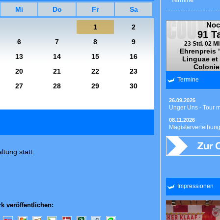
Mi
Do
Fr
Sa
Noc
1
2
91 T
6
7
8
9
23 Std. 02 Mi
Ehrenpreis 
13
14
15
16
Linguae et
Colonie
20
21
22
23
Termine
27
28
29
30
26.09.2026
Unger Uns - Tour 
08.11.2026
Magisterverleihun
ltung statt.
Impressionen
k veröffentlichen: