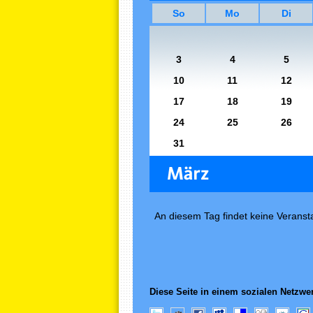
So
Mo
Di
3
4
5
10
11
12
17
18
19
24
25
26
31
An diesem Tag findet keine Veransta
Diese Seite in einem sozialen Netzwer