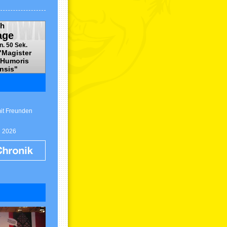
h
age
n. 50 Sek.
"Magister
 Humoris
nsis"
mit Freunden
g 2026