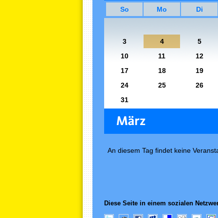
So
Mo
Di
3
4
5
10
11
12
17
18
19
24
25
26
31
An diesem Tag findet keine Veransta
Diese Seite in einem sozialen Netzwer