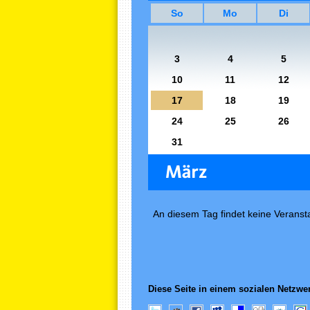
So
Mo
Di
3
4
5
10
11
12
17
18
19
24
25
26
31
An diesem Tag findet keine Veransta
Diese Seite in einem sozialen Netzwer